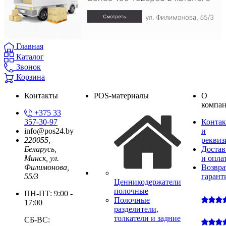
Главная
Каталог
Звонок
Корзина
Контакты
POS-материалы
О
компа
+375 33
Конта
357-30-97
и
info@pos24.by
реквиз
220055,
Достав
Беларусь,
и опла
Минск, ул.
Возвра
Филимонова,
гарант
55/3
Ценникодержатели
полочные
ПН-ПТ: 9:00 -
Полочные
17:00
разделители,
толкатели и задние
СБ-ВС: