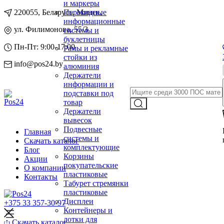
и маркеры
220055, Беларусь, Минск,
Перекидные
информационные
ул. Филимонова, 55/3
системы и
буклетницы
Пн-Пт: 9:00-17:00
Рамы и рекламные
стойки из
info@pos24.by
алюминия
Держатели
информации и
подставки под
товар
Держатели
вывесок
Подвесные
Главная
системы и
Скачать каталог
комплектующие
Блог
Корзины
Акции
покупательские
О компании
пластиковые
Контакты
Табурет стремянки
пластиковые
Дисплеи
+375 33 357-30-97
Контейнеры и
лотки для
Скачать каталог