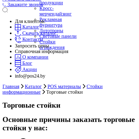
продукции
Закажите звонок
Кросс-
мерчендайзинг
Рекламная
Для клиентов:
фурнитура
Каталог
Лототроны
Скачать каталог:
Световые панели
Контакты
Стойки
Запросить цены
ограждения
Справочная информация
О компании
Блог
Акции
info@pos24.by
Главная
Каталог
POS материалы
Стойки
информационные
Торговые стойки
Торговые стойки
Основные причины заказать торговые
стойки у нас: