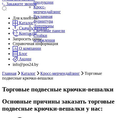
продукции
Закажите звонок
Кросс-
мерчендайзинг
Рекламная
Для клиентов:
фурнитура
Каталог
Лототроны
Скачать каталог:
Световые панели
Контакты
Стойки
Запросить цены
ограждения
Справочная информация
О компании
Блог
Акции
info@pos24.by
Главная
Каталог
Кросс-мерчендайзинг
Торговые
подвесные крючки-вешалки
Торговые подвесные крючки-вешалки
Основные причины заказать торговые
подвесные крючки-вешалки у нас: