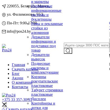
и маркеры
220055, Беларусь, Минск,
Перекидные
информационные
ул. Филимонова, 55/3
системы и
буклетницы
Пн-Пт: 9:00-17:00
Рамы и рекламные
стойки из
info@pos24.by
алюминия
Держатели
информации и
подставки под
товар
Держатели
вывесок
Подвесные
Главная
системы и
Скачать каталог
комплектующие
Блог
Корзины
Акции
покупательские
О компании
пластиковые
Контакты
Табурет стремянки
пластиковые
Дисплеи
+375 33 357-30-97
Контейнеры и
лотки для
Скачать каталог