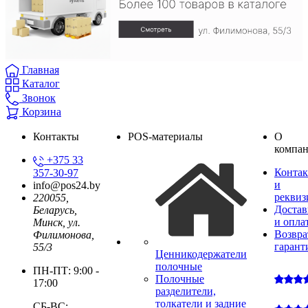
Главная
Каталог
Звонок
Корзина
Контакты
POS-материалы
О
компа
+375 33
Конта
357-30-97
и
info@pos24.by
реквиз
220055,
Достав
Беларусь,
и опла
Минск, ул.
Возвра
Филимонова,
гарант
55/3
Ценникодержатели
полочные
ПН-ПТ: 9:00 -
Полочные
17:00
разделители,
толкатели и задние
СБ-ВС: