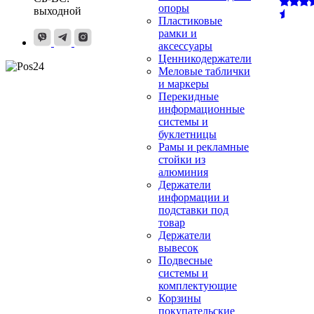
опоры
выходной
Пластиковые
рамки и
аксессуары
Ценникодержатели
Меловые таблички
и маркеры
Перекидные
информационные
системы и
буклетницы
Рамы и рекламные
стойки из
алюминия
Держатели
информации и
подставки под
товар
Держатели
вывесок
Подвесные
системы и
комплектующие
Корзины
покупательские