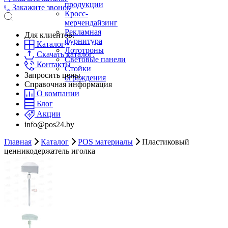
продукции
Закажите звонок
Кросс-
мерчендайзинг
Рекламная
Для клиентов:
фурнитура
Каталог
Лототроны
Скачать каталог:
Световые панели
Контакты
Стойки
Запросить цены
ограждения
Справочная информация
О компании
Блог
Акции
info@pos24.by
Главная
Каталог
POS материалы
Пластиковый
ценникодержатель иголка