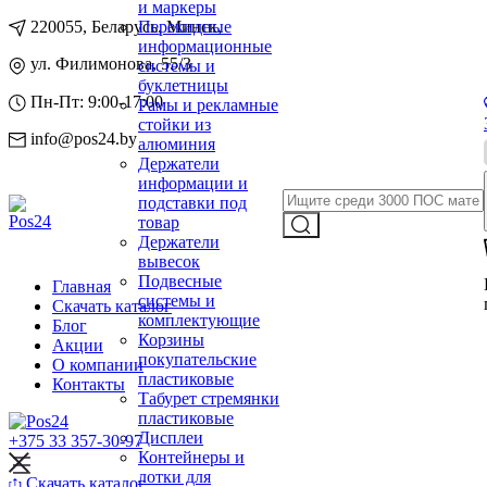
и маркеры
220055, Беларусь, Минск,
Перекидные
информационные
ул. Филимонова, 55/3
системы и
буклетницы
Пн-Пт: 9:00-17:00
Рамы и рекламные
стойки из
info@pos24.by
алюминия
Держатели
информации и
подставки под
товар
Держатели
вывесок
Подвесные
Главная
системы и
Скачать каталог
комплектующие
Блог
Корзины
Акции
покупательские
О компании
пластиковые
Контакты
Табурет стремянки
пластиковые
Дисплеи
+375 33 357-30-97
Контейнеры и
лотки для
Скачать каталог