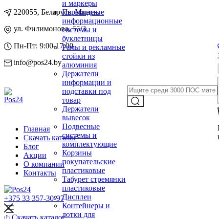
и маркеры
220055, Беларусь, Минск,
Перекидные
информационные
ул. Филимонова, 55/3
системы и
буклетницы
Пн-Пт: 9:00-17:00
Рамы и рекламные
стойки из
info@pos24.by
алюминия
Держатели
информации и
подставки под
товар
Держатели
вывесок
Подвесные
Главная
системы и
Скачать каталог
комплектующие
Блог
Корзины
Акции
покупательские
О компании
пластиковые
Контакты
Табурет стремянки
пластиковые
Дисплеи
+375 33 357-30-97
Контейнеры и
лотки для
Скачать каталог