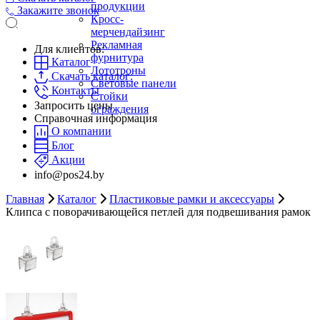
продукции
Закажите звонок
Кросс-
мерчендайзинг
Рекламная
Для клиентов:
фурнитура
Каталог
Лототроны
Скачать каталог:
Световые панели
Контакты
Стойки
Запросить цены
ограждения
Справочная информация
О компании
Блог
Акции
info@pos24.by
Главная
Каталог
Пластиковые рамки и аксессуары
Клипса с поворачивающейся петлей для подвешивания рамок