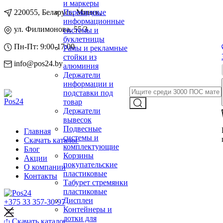
и маркеры
220055, Беларусь, Минск,
Перекидные
информационные
ул. Филимонова, 55/3
системы и
буклетницы
Пн-Пт: 9:00-17:00
Рамы и рекламные
стойки из
info@pos24.by
алюминия
Держатели
информации и
подставки под
товар
Держатели
вывесок
Подвесные
Главная
системы и
Скачать каталог
комплектующие
Блог
Корзины
Акции
покупательские
О компании
пластиковые
Контакты
Табурет стремянки
пластиковые
Дисплеи
+375 33 357-30-97
Контейнеры и
лотки для
Скачать каталог