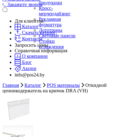
продукции
Закажите звонок
Кросс-
мерчендайзинг
Рекламная
Для клиентов:
фурнитура
Каталог
Лототроны
Скачать каталог:
Световые панели
Контакты
Стойки
Запросить цены
ограждения
Справочная информация
О компании
Блог
Акции
info@pos24.by
Главная
Каталог
POS материалы
Откидной
ценникодержатель на крючок DRA (VH)